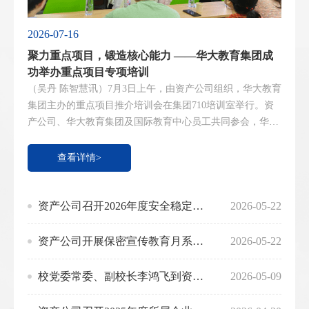
2026-07-16
聚力重点项目，锻造核心能力 ——华大教育集团成
功举办重点项目专项培训
（吴丹 陈智慧讯）7月3日上午，由资产公司组织，华大教育
集团主办的重点项目推介培训会在集团710培训室举行。资
产公司、华大教育集团及国际教育中心员工共同参会，华大
教育集团副总经理王涛主持活动。会上，王涛指出，培训旨
在帮助员工了解集团教育业务布局，把握项目政策背景，精
查看详情>
准研判国内外教育市场发展趋势。他强调，各部门要在提质
增效的同时做好风险管控，立足岗位提前规划工作，紧盯工
作节点。推介内容围绕学历提升、国际课程、...
资产公司召开2026年度安全稳定工作会议
2026-05-22
资产公司开展保密宣传教育月系列活动
2026-05-22
校党委常委、副校长李鸿飞到资产公司调研指导工作
2026-05-09