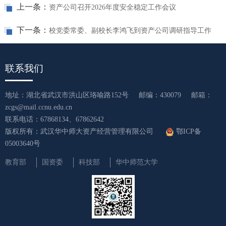
上一条：
资产公司召开2026年度安全稳定工作会议
下一条：
校党委常委、副校长李鸿飞到资产公司调研指导工作
联系我们
地址：湖北省武汉市洪山区珞喻路152号
邮编：430079
邮箱：
zcgs@mail.ccnu.edu.cn
联系电话：67868134、67862642
版权所有：武汉华中师大资产经营管理有限公司
鄂ICP备
05003640号
教育部
国资委
科技部
华中师范大学