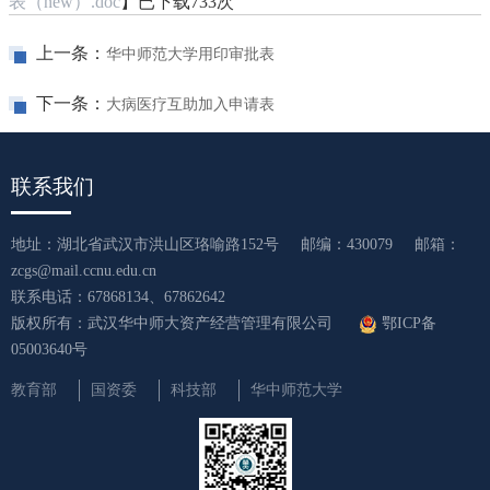
表（new）.doc
】已下载
733
次
上一条：
华中师范大学用印审批表
下一条：
大病医疗互助加入申请表
联系我们
地址：湖北省武汉市洪山区珞喻路152号
邮编：430079
邮箱：
zcgs@mail.ccnu.edu.cn
联系电话：67868134、67862642
版权所有：武汉华中师大资产经营管理有限公司
鄂ICP备
05003640号
教育部
国资委
科技部
华中师范大学