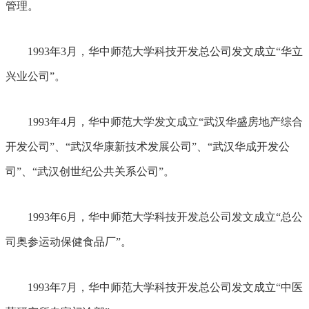
管理。
1993年3月，华中师范大学科技开发总公司发文成立“华立
兴业公司”。
1993年4月，华中师范大学发文成立“武汉华盛房地产综合
开发公司”、“武汉华康新技术发展公司”、“武汉华成开发公
司”、“武汉创世纪公共关系公司”。
1993年6月，华中师范大学科技开发总公司发文成立“总公
司奥参运动保健食品厂”。
1993年7月，华中师范大学科技开发总公司发文成立“中医