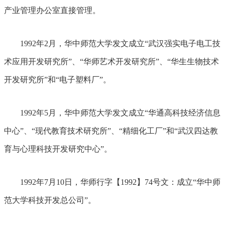
产业管理办公室直接管理。
1992年2月，华中师范大学发文成立“武汉强实电子电工技
术应用开发研究所”、“华师艺术开发研究所”、“华生生物技术
开发研究所”和“电子塑料厂”。
1992年5月，华中师范大学发文成立“华通高科技经济信息
中心”、“现代教育技术研究所”、“精细化工厂”和“武汉四达教
育与心理科技开发研究中心”。
1992年7月10日，华师行字【1992】74号文：成立“华中师
范大学科技开发总公司”。